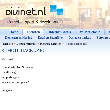
Home
Diensten
Internet Access
VoIP telefonie
Domeinen en Hosting
Email en Spamfilter
Opslag en backup
Software a
Diensten
Domeinregistratie
Diensten algemeen
Remote Backup RC
REMOTE BACKUP RC
Meer info:
Download Client Software
Handleidingen
Support-pagina
Wachtwoord vergeten ?
Inloggen